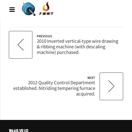
PREVIOUS
2010 Inverted vertical-type wire drawing
& ribbing machine (with descaling
machine) purchased.
NEXT
2012 Quality Control Department
established. Nitriding tempering furnace
acquired.
聯絡資訊